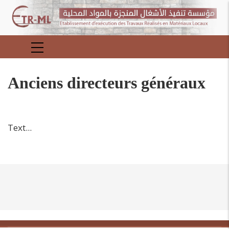
Aller
au
contenu
principal
MAIN
NAVIGATION
Anciens directeurs généraux
Text...